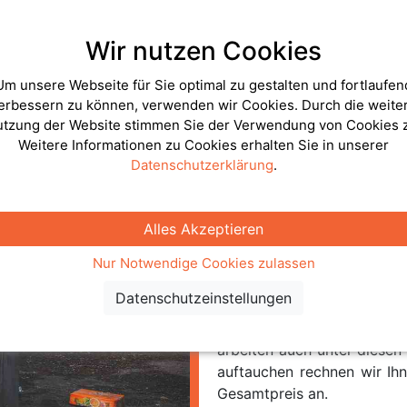
Wir nutzen Cookies
Haus
Um unsere Webseite für Sie optimal zu gestalten und fortlaufen
Wohnung
erbessern zu können, verwenden wir Cookies. Durch die weite
tzung der Website stimmen Sie der Verwendung von Cookies 
Weitere Informationen zu Cookies erhalten Sie in unserer
Datenschutzerklärung
.
Egal ob eine Wohnung- oder
immer sehr viel Sperrmüll
Alles Akzeptieren
unser professionelles u
Herausforderung. Zusätzlic
Nur Notwendige Cookies zulassen
Bodenbeläge. Oft ist der 
Datenschutzeinstellungen
sein können und dies die H
sich keine Sorgen, wir h
arbeiten auch unter diese
auftauchen rechnen wir Ih
Gesamtpreis an.